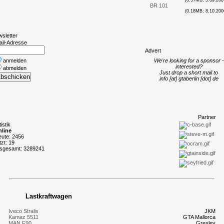
(0.57MB; 5.09.200
BR 101
(0.18MB; 8.10.200
wsletter
ail-Adresse
A
dvert
anmelden
We're looking for a sponsor -
interested?
abmelden
Just drop a short mail to
info [at] gtaberlin [dot] de
P
artner
tistik
line
eute: 2456
tzt: 19
nsgesamt: 3289241
Lastkraftwagen
Iveco Stralis
JKM
Kamaz 5511
GTA Mallorca
MAN F90
Gresley