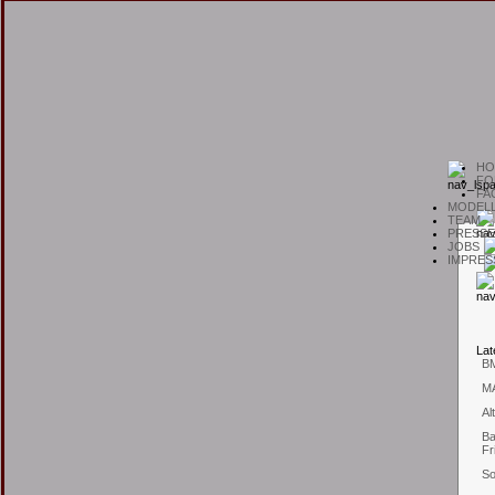
H
O
F
O
F
A
M
ODEL
T
EAM
P
RESSE
J
OBS
I
MPRES
L
at
B
M
Al
Ba
Fr
So