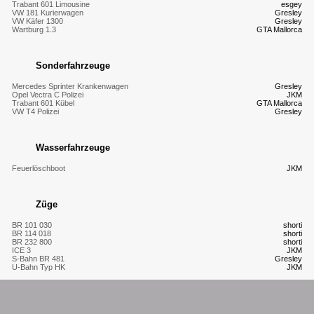
Trabant 601 Limousine
esgey
VW 181 Kurierwagen
Gresley
VW Käfer 1300
Gresley
Wartburg 1.3
GTA Mallorca
Sonderfahrzeuge
Mercedes Sprinter Krankenwagen
Gresley
Opel Vectra C Polizei
JKM
Trabant 601 Kübel
GTA Mallorca
VW T4 Polizei
Gresley
Wasserfahrzeuge
Feuerlöschboot
JKM
Züge
BR 101 030
shorti
BR 114 018
shorti
BR 232 800
shorti
ICE 3
JKM
S-Bahn BR 481
Gresley
U-Bahn Typ HK
JKM