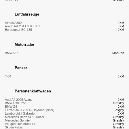
Luftfahrzeuge
Airbus A300
JKM
Arado AR 234 C3 & E381
JKM
Eurocopter EC-135
JKM
Motorräder
BMW 51/3
MoeRon
Panzer
T-34
JKM
Personenkraftwagen
Audi A4 2005 Avant
JKM
BMW E30 325e
Gresley
BMW Z4
JKM
Ferrari 365 GTS 4 (DaytonaSpider)
esgey
Lamborghini Gallardo
JKM
Mercedes Benz SLK 2004er
Gresley
Mercedes Sprinter
Gresley
Peugeot 405 break SRI
Gresley
Skoda Fabia
Gresley