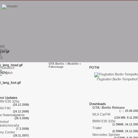
ME
RUM
Q
LE
GTA:Berlin
»
Modelle
»
Fahrzeuge
P
OTM
SUM
Flughafen Berlin-Tempelhof
est
U
pdates
MW E30 325e
D
ownloads
(24.12.2008)
GTA: Berlin Release
AN F90
( - ; 25.09.200
(24.12.2008)
66,6 CarFM
te Nationalgalerie
(134.MB; 9.11.200
(26.3.2008)
BMW E30 325e
hnhof
(1.59MB; 24.12.200
iedrichstraße
Trailer
(7.3.2008)
(0.50MB; 24.12.200
ny Center
Mercedes Sprinter
(28.11.2007)