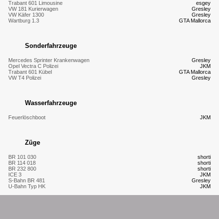
Trabant 601 Limousine
esgey
VW 181 Kurierwagen
Gresley
VW Käfer 1300
Gresley
Wartburg 1.3
GTA Mallorca
Sonderfahrzeuge
Mercedes Sprinter Krankenwagen
Gresley
Opel Vectra C Polizei
JKM
Trabant 601 Kübel
GTA Mallorca
VW T4 Polizei
Gresley
Wasserfahrzeuge
Feuerlöschboot
JKM
Züge
BR 101 030
shorti
BR 114 018
shorti
BR 232 800
shorti
ICE 3
JKM
S-Bahn BR 481
Gresley
U-Bahn Typ HK
JKM