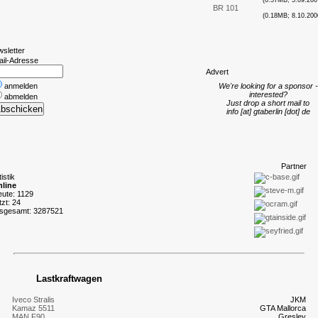
(0.57MB; 5.09.200
BR 101
(0.18MB; 8.10.200
wsletter
ail-Adresse
A
dvert
anmelden
We're looking for a sponsor -
interested?
abmelden
Just drop a short mail to
info [at] gtaberlin [dot] de
P
artner
tistik
line
eute: 1129
tzt: 24
nsgesamt: 3287521
Lastkraftwagen
Iveco Stralis
JKM
Kamaz 5511
GTA Mallorca
MAN F90
Gresley