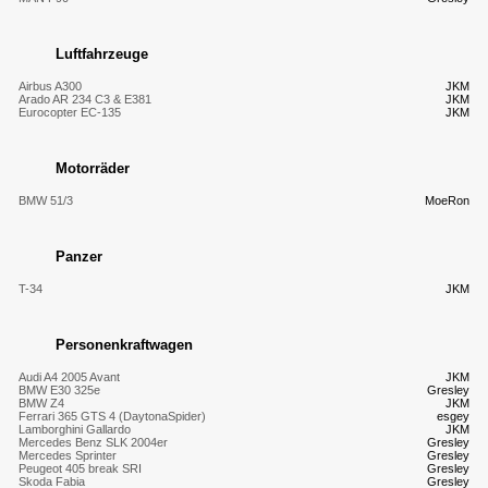
Luftfahrzeuge
Airbus A300
JKM
Arado AR 234 C3 & E381
JKM
Eurocopter EC-135
JKM
Motorräder
BMW 51/3
MoeRon
Panzer
T-34
JKM
Personenkraftwagen
Audi A4 2005 Avant
JKM
BMW E30 325e
Gresley
BMW Z4
JKM
Ferrari 365 GTS 4 (DaytonaSpider)
esgey
Lamborghini Gallardo
JKM
Mercedes Benz SLK 2004er
Gresley
Mercedes Sprinter
Gresley
Peugeot 405 break SRI
Gresley
Skoda Fabia
Gresley