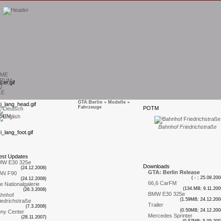
ME
RUM
Q
LE
GTA:Berlin
»
Modelle
»
Fahrzeuge
P
OTM
SUM
Bahnhof Friedrichstraße
est
U
pdates
MW E30 325e
D
ownloads
(24.12.2008)
GTA: Berlin Release
AN F90
( - ; 25.09.200
(24.12.2008)
66,6 CarFM
te Nationalgalerie
(134.MB; 9.11.200
(26.3.2008)
BMW E30 325e
hnhof
(1.59MB; 24.12.200
iedrichstraße
Trailer
(7.3.2008)
(0.50MB; 24.12.200
ny Center
Mercedes Sprinter
(28.11.2007)