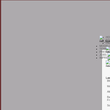
H
O
F
O
F
A
M
ODEL
T
EAM
P
RESSE
J
OBS
I
MPRES
L
at
B
M
Al
Ba
Fr
So