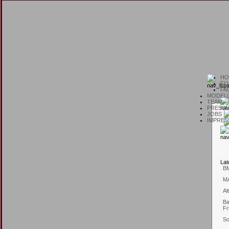
H
O
F
O
F
A
M
ODEL
T
EAM
P
RESSE
J
OBS
I
MPRES
L
at
B
M
Al
Ba
Fr
So