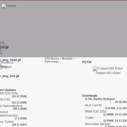
ME
RUM
Q
LE
GTA:Berlin
»
Modelle
»
Fahrzeuge
P
OTM
SUM
Trabant 601 Kübel
est
U
pdates
MW E30 325e
D
ownloads
(24.12.2008)
GTA: Berlin Release
AN F90
( - ; 25.09.200
(24.12.2008)
66,6 CarFM
te Nationalgalerie
(134.MB; 9.11.200
(26.3.2008)
BMW E30 325e
hnhof
(1.59MB; 24.12.200
iedrichstraße
Trailer
(7.3.2008)
(0.50MB; 24.12.200
ny Center
Mercedes Sprinter
(28.11.2007)