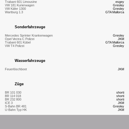
Trabant 601 Limousine
esgey
VW 181 Kurierwagen
Gresley
VW Käfer 1300
Gresley
Wartburg 1.3
GTA Mallorca
Sonderfahrzeuge
Mercedes Sprinter Krankenwagen
Gresley
Opel Vectra C Polizei
JKM
Trabant 601 Kübel
GTA Mallorca
VW T4 Polizei
Gresley
Wasserfahrzeuge
Feuerlöschboot
JKM
Züge
BR 101 030
shorti
BR 114 018
shorti
BR 232 800
shorti
ICE 3
JKM
S-Bahn BR 481
Gresley
U-Bahn Typ HK
JKM