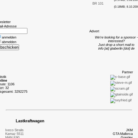
(0.57MB; 5.09.200
BR 101
(0.18MB; 8.10.200
wsletter
ail-Adresse
A
dvert
anmelden
We're looking for a sponsor -
interested?
abmelden
Just drop a short mail to
info [at] gtaberlin [dot] de
P
artner
tistik
line
eute: 1106
tzt: 32
nsgesamt: 3292275
Lastkraftwagen
Iveco Stralis
JKM
Kamaz 5511
GTA Mallorca
MAN F90
Gresley