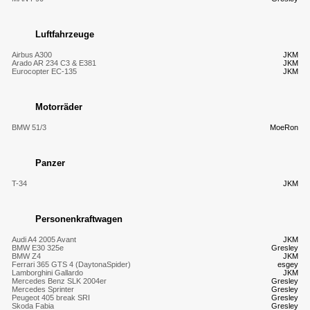
Luftfahrzeuge
Airbus A300
JKM
Arado AR 234 C3 & E381
JKM
Eurocopter EC-135
JKM
Motorräder
BMW 51/3
MoeRon
Panzer
T-34
JKM
Personenkraftwagen
Audi A4 2005 Avant
JKM
BMW E30 325e
Gresley
BMW Z4
JKM
Ferrari 365 GTS 4 (DaytonaSpider)
esgey
Lamborghini Gallardo
JKM
Mercedes Benz SLK 2004er
Gresley
Mercedes Sprinter
Gresley
Peugeot 405 break SRI
Gresley
Skoda Fabia
Gresley