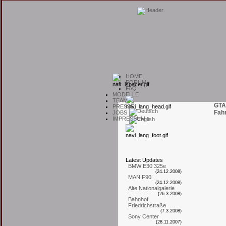
H
OME
F
ORUM
F
AQ
M
ODELLE
T
EAM
GTA
P
RESSE
Fah
J
OBS
I
MPRESSUM
L
atest
U
pdates
BMW E30 325e
(24.12.2008)
MAN F90
(24.12.2008)
Alte Nationalgalerie
(26.3.2008)
Bahnhof
Friedrichstraße
(7.3.2008)
Sony Center
(28.11.2007)