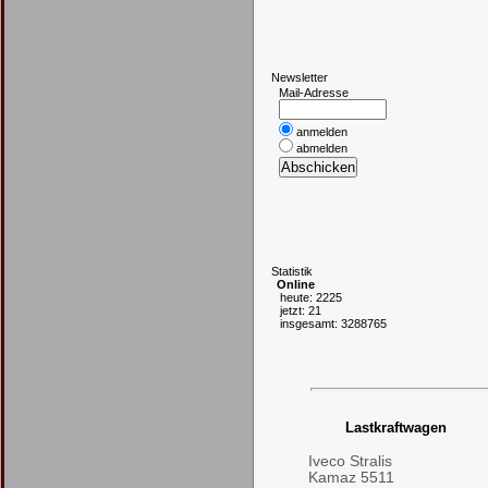
N
ewsletter
Mail-Adresse
anmelden
abmelden
S
tatistik
Online
heute: 2225
jetzt: 21
insgesamt: 3288765
Lastkraftwagen
Iveco Stralis
Kamaz 5511