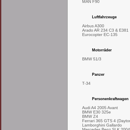
MAN F90
Luftfahrzeuge
Airbus A300
Arado AR 234 C3 & E381
Eurocopter EC-135
Motorräder
BMW 51/3
Panzer
T-34
Personenkraftwagen
Audi A4 2005 Avant
BMW E30 325e
BMW Z4
Ferrari 365 GTS 4 (Dayto
Lamborghini Gallardo
Mercedes Benz SLK 2004