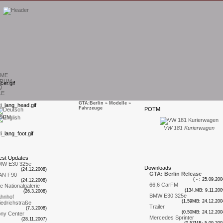
ME
RUM
Q
LE
GTA:Berlin
»
Modelle
»
Fahrzeuge
P
OTM
SUM
VW 181 Kurierwagen
est
U
pdates
MW E30 325e
D
ownloads
(24.12.2008)
GTA: Berlin Release
AN F90
( - ; 25.09.200
(24.12.2008)
66,6 CarFM
te Nationalgalerie
(134.MB; 9.11.200
(26.3.2008)
BMW E30 325e
hnhof
(1.59MB; 24.12.200
iedrichstraße
Trailer
(7.3.2008)
(0.50MB; 24.12.200
ny Center
Mercedes Sprinter
(28.11.2007)