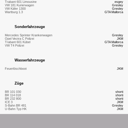
Trabant 601 Limousine
esgey
VW 181 Kurierwagen
Gresley
VW Käfer 1300
Gresley
Wartburg 1.3
GTA Mallorca
Sonderfahrzeuge
Mercedes Sprinter Krankenwagen
Gresley
Opel Vectra C Polizei
JKM
Trabant 601 Kübel
GTA Mallorca
VW T4 Polizei
Gresley
Wasserfahrzeuge
Feuerlöschboot
JKM
Züge
BR 101 030
shorti
BR 114 018
shorti
BR 232 800
shorti
ICE 3
JKM
S-Bahn BR 481
Gresley
U-Bahn Typ HK
JKM