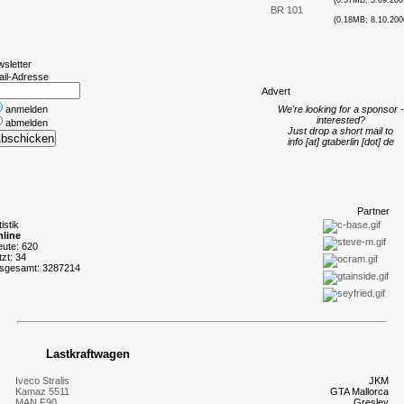
(0.57MB; 5.09.200
BR 101
(0.18MB; 8.10.200
wsletter
ail-Adresse
A
dvert
anmelden
We're looking for a sponsor -
interested?
abmelden
Just drop a short mail to
info [at] gtaberlin [dot] de
P
artner
tistik
line
eute: 620
tzt: 34
nsgesamt: 3287214
Lastkraftwagen
Iveco Stralis
JKM
Kamaz 5511
GTA Mallorca
MAN F90
Gresley