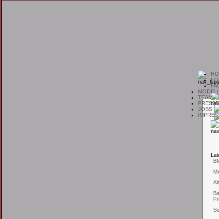
H
O
F
O
F
A
M
ODEL
T
EAM
P
RESSE
J
OBS
I
MPRES
L
at
B
M
Al
Ba
Fr
So