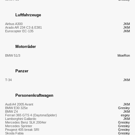
Luftfahrzeuge
Airbus A300
JKM
Arado AR 234 C3 & E381
JKM
Eurocopter EC-135
JKM
Motorräder
BMW 51/3
MoeRon
Panzer
T-34
JKM
Personenkraftwagen
Audi A4 2005 Avant
JKM
BMW E30 325e
Gresley
BMW Z4
JKM
Ferrari 365 GTS 4 (DaytonaSpider)
esgey
Lamborghini Gallardo
JKM
Mercedes Benz SLK 2004er
Gresley
Mercedes Sprinter
Gresley
Peugeot 405 break SRI
Gresley
Skoda Fabia
Gresley