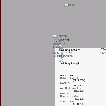
H
OME
F
ORUM
F
AQ
M
ODELLE
T
EAM
GTA
P
RESSE
Fah
J
OBS
I
MPRESSUM
L
atest
U
pdates
BMW E30 325e
(24.12.2008)
MAN F90
(24.12.2008)
Alte Nationalgalerie
(26.3.2008)
Bahnhof
Friedrichstraße
(7.3.2008)
Sony Center
(28.11.2007)