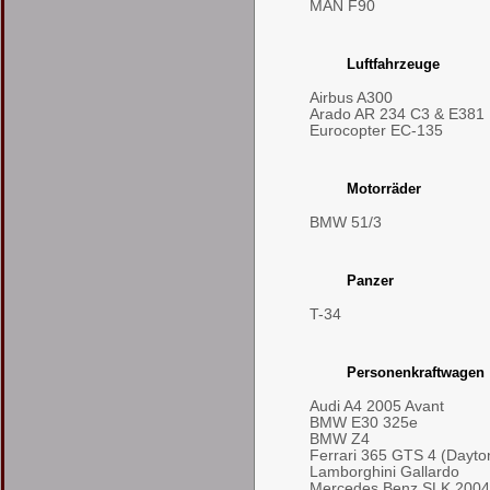
MAN F90
Luftfahrzeuge
Airbus A300
Arado AR 234 C3 & E381
Eurocopter EC-135
Motorräder
BMW 51/3
Panzer
T-34
Personenkraftwagen
Audi A4 2005 Avant
BMW E30 325e
BMW Z4
Ferrari 365 GTS 4 (Dayto
Lamborghini Gallardo
Mercedes Benz SLK 2004