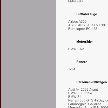
MAN F90
Luftfahrzeuge
Airbus A300
Arado AR 234 C3 & E381
Eurocopter EC-135
Motorräder
BMW 51/3
Panzer
T-34
Personenkraftwagen
Audi A4 2005 Avant
BMW E30 325e
BMW Z4
Ferrari 365 GTS 4 (Dayto
Lamborghini Gallardo
Mercedes Benz SLK 2004