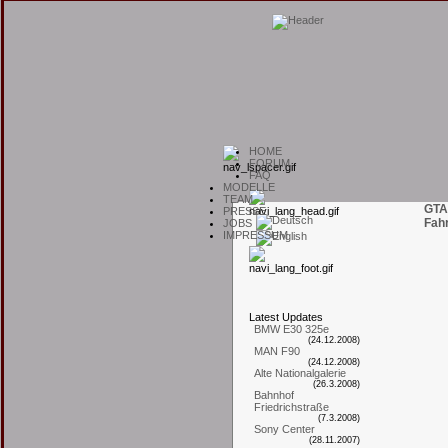
H
OME
F
ORUM
F
AQ
M
ODELLE
T
EAM
GTA
P
RESSE
Fah
J
OBS
I
MPRESSUM
L
atest
U
pdates
BMW E30 325e
(24.12.2008)
MAN F90
(24.12.2008)
Alte Nationalgalerie
(26.3.2008)
Bahnhof
Friedrichstraße
(7.3.2008)
Sony Center
(28.11.2007)