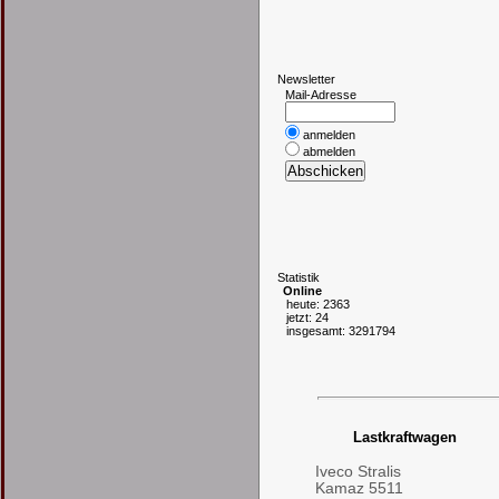
N
ewsletter
Mail-Adresse
anmelden
abmelden
S
tatistik
Online
heute: 2363
jetzt: 24
insgesamt: 3291794
Lastkraftwagen
Iveco Stralis
Kamaz 5511