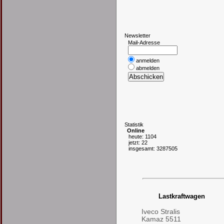
N
ewsletter
Mail-Adresse
anmelden
abmelden
S
tatistik
Online
heute: 1104
jetzt: 22
insgesamt: 3287505
Lastkraftwagen
Iveco Stralis
Kamaz 5511