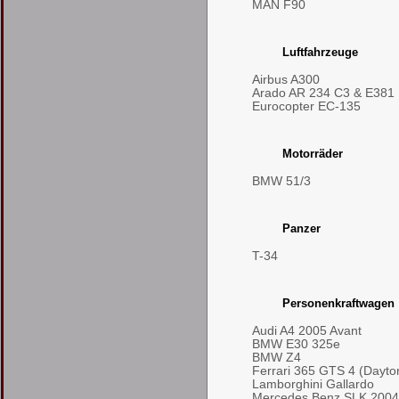
MAN F90
Luftfahrzeuge
Airbus A300
Arado AR 234 C3 & E381
Eurocopter EC-135
Motorräder
BMW 51/3
Panzer
T-34
Personenkraftwagen
Audi A4 2005 Avant
BMW E30 325e
BMW Z4
Ferrari 365 GTS 4 (Dayto
Lamborghini Gallardo
Mercedes Benz SLK 2004