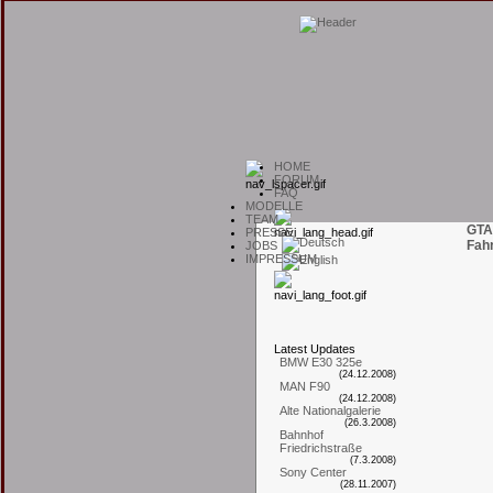
H
OME
F
ORUM
F
AQ
M
ODELLE
T
EAM
GTA
P
RESSE
Fah
J
OBS
I
MPRESSUM
L
atest
U
pdates
BMW E30 325e
(24.12.2008)
MAN F90
(24.12.2008)
Alte Nationalgalerie
(26.3.2008)
Bahnhof
Friedrichstraße
(7.3.2008)
Sony Center
(28.11.2007)