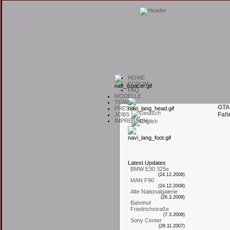
H
OME
F
ORUM
F
AQ
M
ODELLE
T
EAM
GTA
P
RESSE
Fah
J
OBS
I
MPRESSUM
L
atest
U
pdates
BMW E30 325e
(24.12.2008)
MAN F90
(24.12.2008)
Alte Nationalgalerie
(26.3.2008)
Bahnhof
Friedrichstraße
(7.3.2008)
Sony Center
(28.11.2007)