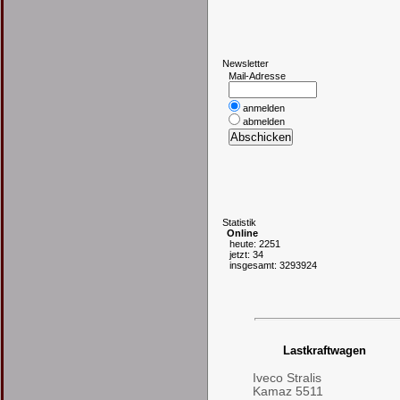
N
ewsletter
Mail-Adresse
anmelden
abmelden
S
tatistik
Online
heute: 2251
jetzt: 34
insgesamt: 3293924
Lastkraftwagen
Iveco Stralis
Kamaz 5511