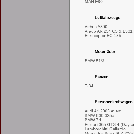
MAN F90
Luftfahrzeuge
Airbus A300
Arado AR 234 C3 & E381
Eurocopter EC-135
Motorräder
BMW 51/3
Panzer
T-34
Personenkraftwagen
Audi A4 2005 Avant
BMW E30 325e
BMW Z4
Ferrari 365 GTS 4 (Dayto
Lamborghini Gallardo
Mercedes Benz SLK 2004