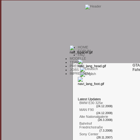
H
OME
F
ORUM
F
AQ
M
ODELLE
T
EAM
GTA
P
RESSE
Fah
J
OBS
I
MPRESSUM
L
atest
U
pdates
BMW E30 325e
(24.12.2008)
MAN F90
(24.12.2008)
Alte Nationalgalerie
(26.3.2008)
Bahnhof
Friedrichstraße
(7.3.2008)
Sony Center
(28.11.2007)