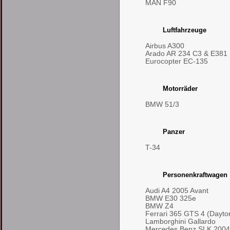
MAN F90
Luftfahrzeuge
Airbus A300
Arado AR 234 C3 & E381
Eurocopter EC-135
Motorräder
BMW 51/3
Panzer
T-34
Personenkraftwagen
Audi A4 2005 Avant
BMW E30 325e
BMW Z4
Ferrari 365 GTS 4 (Dayto
Lamborghini Gallardo
Mercedes Benz SLK 2004