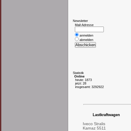
N
ewsletter
Mail-Adresse
anmelden
abmelden
S
tatistik
Online
heute: 1873
jetzt: 28
insgesamt: 3292922
Lastkraftwagen
Iveco Stralis
Kamaz 5511