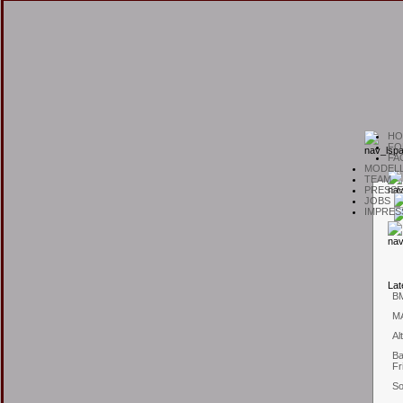
H
O
F
O
F
A
M
ODEL
T
EAM
P
RESSE
J
OBS
I
MPRES
L
at
B
M
Al
Ba
Fr
So