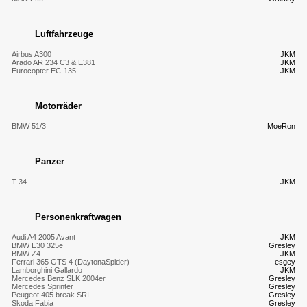
Luftfahrzeuge
Airbus A300
JKM
Arado AR 234 C3 & E381
JKM
Eurocopter EC-135
JKM
Motorräder
BMW 51/3
MoeRon
Panzer
T-34
JKM
Personenkraftwagen
Audi A4 2005 Avant
JKM
BMW E30 325e
Gresley
BMW Z4
JKM
Ferrari 365 GTS 4 (DaytonaSpider)
esgey
Lamborghini Gallardo
JKM
Mercedes Benz SLK 2004er
Gresley
Mercedes Sprinter
Gresley
Peugeot 405 break SRI
Gresley
Skoda Fabia
Gresley