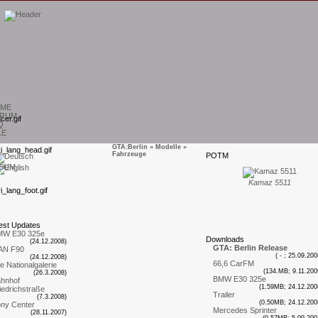
ME
RUM
Q
LE
GTA:Berlin
»
Modelle
»
Fahrzeuge
P
OTM
SUM
Kamaz 5511
est
U
pdates
MW E30 325e
D
ownloads
(24.12.2008)
GTA: Berlin Release
AN F90
( - ; 25.09.200
(24.12.2008)
66,6 CarFM
te Nationalgalerie
(134.MB; 9.11.200
(26.3.2008)
BMW E30 325e
hnhof
(1.59MB; 24.12.200
iedrichstraße
Trailer
(7.3.2008)
(0.50MB; 24.12.200
ny Center
Mercedes Sprinter
(28.11.2007)