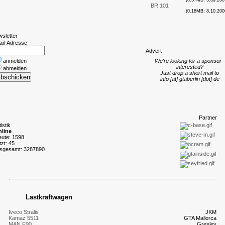
(0.57MB; 5.09.200
BR 101
(0.18MB; 8.10.200
wsletter
ail-Adresse
A
dvert
anmelden
We're looking for a sponsor -
interested?
abmelden
Just drop a short mail to
info [at] gtaberlin [dot] de
P
artner
tistik
line
eute: 1598
tzt: 45
nsgesamt: 3287890
Lastkraftwagen
Iveco Stralis
JKM
Kamaz 5511
GTA Mallorca
MAN F90
Gresley