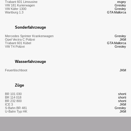
Trabant 601 Limousine
esgey
VW 181 Kurierwagen
Gresley
VW Käfer 1300
Gresley
Wartburg 1.3
GTA Mallorca
Sonderfahrzeuge
Mercedes Sprinter Krankenwagen
Gresley
Opel Vectra C Polizei
JKM
Trabant 601 Kübel
GTA Mallorca
VW T4 Polizei
Gresley
Wasserfahrzeuge
Feuerlöschboot
JKM
Züge
BR 101 030
shorti
BR 114 018
shorti
BR 232 800
shorti
ICE 3
JKM
S-Bahn BR 481
Gresley
U-Bahn Typ HK
JKM