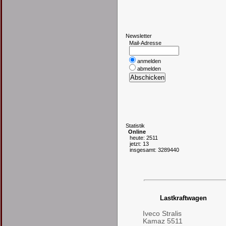
N
ewsletter
Mail-Adresse
anmelden
abmelden
S
tatistik
Online
heute: 2511
jetzt: 13
insgesamt: 3289440
Lastkraftwagen
Iveco Stralis
Kamaz 5511