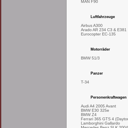
MAN F90
Luftfahrzeuge
Airbus A300
Arado AR 234 C3 & E381
Eurocopter EC-135
Motorräder
BMW 51/3
Panzer
T-34
Personenkraftwagen
Audi A4 2005 Avant
BMW E30 325e
BMW Z4
Ferrari 365 GTS 4 (Dayto
Lamborghini Gallardo
Mercedes Benz SLK 2004