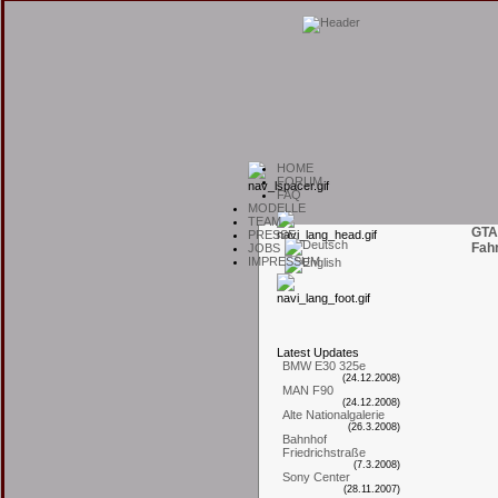
H
OME
F
ORUM
F
AQ
M
ODELLE
T
EAM
GTA
P
RESSE
Fah
J
OBS
I
MPRESSUM
L
atest
U
pdates
BMW E30 325e
(24.12.2008)
MAN F90
(24.12.2008)
Alte Nationalgalerie
(26.3.2008)
Bahnhof
Friedrichstraße
(7.3.2008)
Sony Center
(28.11.2007)