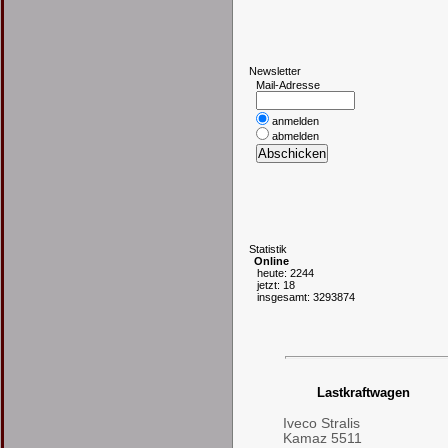
N
ewsletter
Mail-Adresse
anmelden
abmelden
S
tatistik
Online
heute: 2244
jetzt: 18
insgesamt: 3293874
Lastkraftwagen
Iveco Stralis
Kamaz 5511