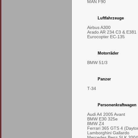
MAN F90
Luftfahrzeuge
Airbus A300
Arado AR 234 C3 & E381
Eurocopter EC-135
Motorräder
BMW 51/3
Panzer
T-34
Personenkraftwagen
Audi A4 2005 Avant
BMW E30 325e
BMW Z4
Ferrari 365 GTS 4 (Dayto
Lamborghini Gallardo
Mercedes Benz SLK 2004