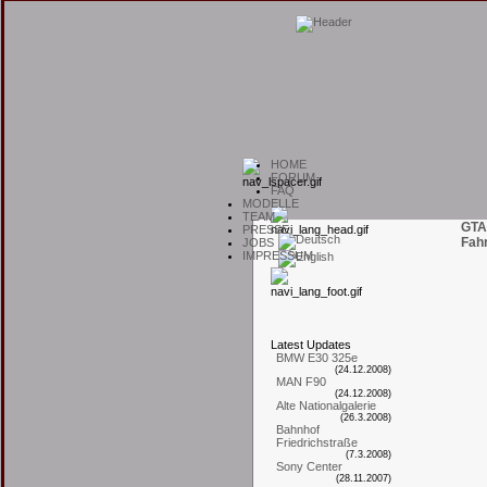
H
OME
F
ORUM
F
AQ
M
ODELLE
T
EAM
GTA
P
RESSE
Fah
J
OBS
I
MPRESSUM
L
atest
U
pdates
BMW E30 325e
(24.12.2008)
MAN F90
(24.12.2008)
Alte Nationalgalerie
(26.3.2008)
Bahnhof
Friedrichstraße
(7.3.2008)
Sony Center
(28.11.2007)