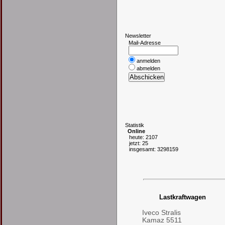
N
ewsletter
Mail-Adresse
anmelden
abmelden
S
tatistik
Online
heute: 2107
jetzt: 25
insgesamt: 3298159
Lastkraftwagen
Iveco Stralis
Kamaz 5511