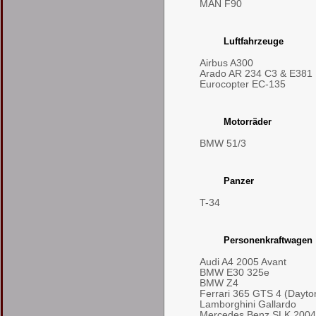
MAN F90
Luftfahrzeuge
Airbus A300
Arado AR 234 C3 & E381
Eurocopter EC-135
Motorräder
BMW 51/3
Panzer
T-34
Personenkraftwagen
Audi A4 2005 Avant
BMW E30 325e
BMW Z4
Ferrari 365 GTS 4 (Dayto
Lamborghini Gallardo
Mercedes Benz SLK 2004