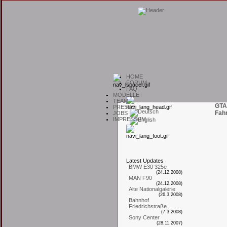
H
OME
F
ORUM
F
AQ
M
ODELLE
T
EAM
GTA
P
RESSE
Fah
J
OBS
I
MPRESSUM
L
atest
U
pdates
BMW E30 325e
(24.12.2008)
MAN F90
(24.12.2008)
Alte Nationalgalerie
(26.3.2008)
Bahnhof
Friedrichstraße
(7.3.2008)
Sony Center
(28.11.2007)