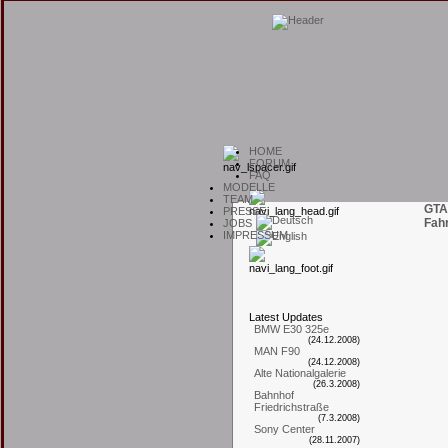
H
OME
F
ORUM
F
AQ
M
ODELLE
T
EAM
GTA
P
RESSE
Fah
J
OBS
I
MPRESSUM
L
atest
U
pdates
BMW E30 325e
(24.12.2008)
MAN F90
(24.12.2008)
Alte Nationalgalerie
(26.3.2008)
Bahnhof
Friedrichstraße
(7.3.2008)
Sony Center
(28.11.2007)