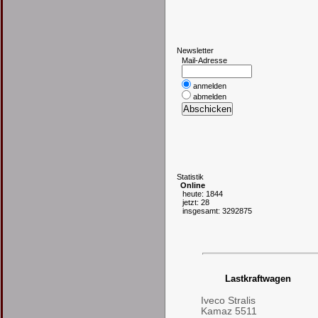
N
ewsletter
Mail-Adresse
anmelden
abmelden
S
tatistik
Online
heute: 1844
jetzt: 28
insgesamt: 3292875
Lastkraftwagen
Iveco Stralis
Kamaz 5511