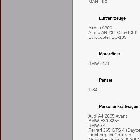
MAN F90
Luftfahrzeuge
Airbus A300
Arado AR 234 C3 & E381
Eurocopter EC-135
Motorräder
BMW 51/3
Panzer
T-34
Personenkraftwagen
Audi A4 2005 Avant
BMW E30 325e
BMW Z4
Ferrari 365 GTS 4 (Dayto
Lamborghini Gallardo
Mercedes Benz SLK 2004