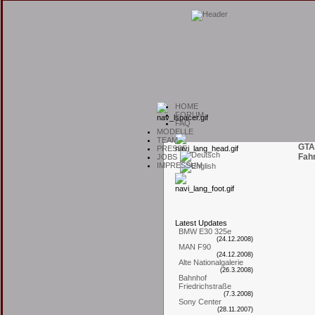
H
OME
F
ORUM
F
AQ
M
ODELLE
T
EAM
GTA
P
RESSE
Fah
J
OBS
I
MPRESSUM
L
atest
U
pdates
BMW E30 325e
(24.12.2008)
MAN F90
(24.12.2008)
Alte Nationalgalerie
(26.3.2008)
Bahnhof
Friedrichstraße
(7.3.2008)
Sony Center
(28.11.2007)