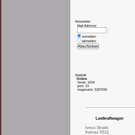
N
ewsletter
Mail-Adresse
anmelden
abmelden
S
tatistik
Online
heute: 1634
jetzt: 19
insgesamt: 3287930
Lastkraftwagen
Iveco Stralis
Kamaz 5511