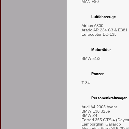
MAN F90
Luftfahrzeuge
Airbus A300
Arado AR 234 C3 & E381
Eurocopter EC-135
Motorräder
BMW 51/3
Panzer
T-34
Personenkraftwagen
Audi A4 2005 Avant
BMW E30 325e
BMW Z4
Ferrari 365 GTS 4 (Dayto
Lamborghini Gallardo
Mercedes Benz SLK 2004