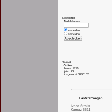
N
ewsletter
Mail-Adresse
anmelden
abmelden
S
tatistik
Online
heute: 1710
jetzt: 23
insgesamt: 3295132
Lastkraftwagen
Iveco Stralis
Kamaz 5511