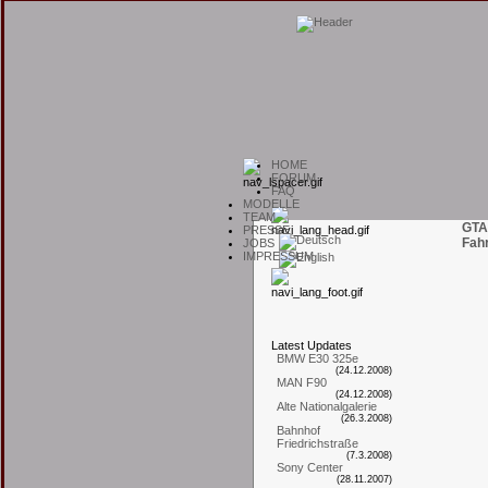
H
OME
F
ORUM
F
AQ
M
ODELLE
T
EAM
GTA
P
RESSE
Fah
J
OBS
I
MPRESSUM
L
atest
U
pdates
BMW E30 325e
(24.12.2008)
MAN F90
(24.12.2008)
Alte Nationalgalerie
(26.3.2008)
Bahnhof
Friedrichstraße
(7.3.2008)
Sony Center
(28.11.2007)