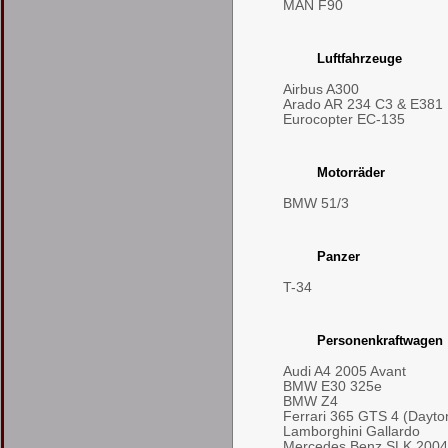
MAN F90
Luftfahrzeuge
Airbus A300
Arado AR 234 C3 & E381
Eurocopter EC-135
Motorräder
BMW 51/3
Panzer
T-34
Personenkraftwagen
Audi A4 2005 Avant
BMW E30 325e
BMW Z4
Ferrari 365 GTS 4 (Dayto
Lamborghini Gallardo
Mercedes Benz SLK 2004