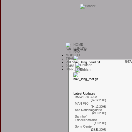
H
OME
F
ORUM
F
AQ
M
ODELLE
T
EAM
GTA
P
RESSE
J
OBS
I
MPRESSUM
L
atest
U
pdates
BMW E30 325e
(24.12.2008)
MAN F90
(24.12.2008)
Alte Nationalgalerie
(26.3.2008)
Bahnhof
Friedrichstraße
(7.3.2008)
Sony Center
(28.11.2007)