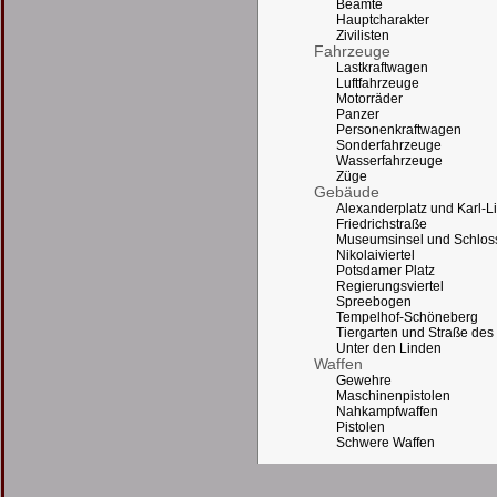
Beamte
Hauptcharakter
Zivilisten
Fahrzeuge
Lastkraftwagen
Luftfahrzeuge
Motorräder
Panzer
Personenkraftwagen
Sonderfahrzeuge
Wasserfahrzeuge
Züge
Gebäude
Alexanderplatz und Karl-L
Friedrichstraße
Museumsinsel und Schloss
Nikolaiviertel
Potsdamer Platz
Regierungsviertel
Spreebogen
Tempelhof-Schöneberg
Tiergarten und Straße des 
Unter den Linden
Waffen
Gewehre
Maschinenpistolen
Nahkampfwaffen
Pistolen
Schwere Waffen