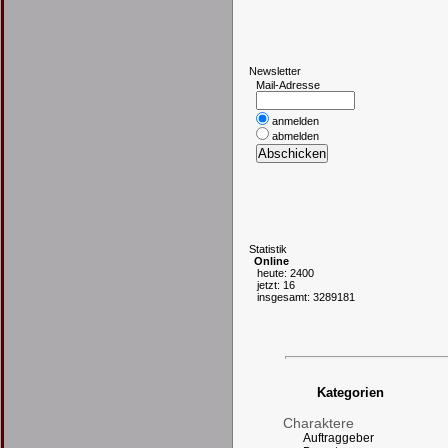
N
ewsletter
Mail-Adresse
anmelden
abmelden
S
tatistik
Online
heute: 2400
jetzt: 16
insgesamt: 3289181
Kategorien
Charaktere
Auftraggeber