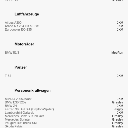
Luftfahrzeuge
Airbus A300
JKM
Arado AR 234 C3 & E381
JKM
Eurocopter EC-135
JKM
Motorräder
BMW 51/3
MoeRon
Panzer
T-34
JKM
Personenkraftwagen
Audi A4 2005 Avant
JKM
BMW E30 325e
Gresley
BMW Z4
JKM
Ferrari 365 GTS 4 (DaytonaSpider)
esgey
Lamborghini Gallardo
JKM
Mercedes Benz SLK 2004er
Gresley
Mercedes Sprinter
Gresley
Peugeot 405 break SRI
Gresley
Skoda Fabia
Gresley