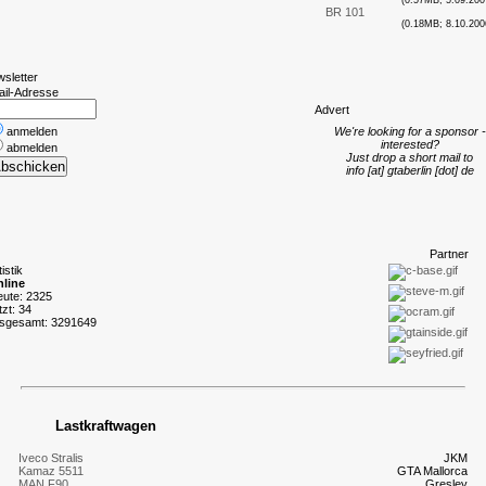
(0.57MB; 5.09.200
BR 101
(0.18MB; 8.10.200
wsletter
ail-Adresse
A
dvert
anmelden
We're looking for a sponsor -
interested?
abmelden
Just drop a short mail to
info [at] gtaberlin [dot] de
P
artner
tistik
line
eute: 2325
tzt: 34
nsgesamt: 3291649
Lastkraftwagen
Iveco Stralis
JKM
Kamaz 5511
GTA Mallorca
MAN F90
Gresley