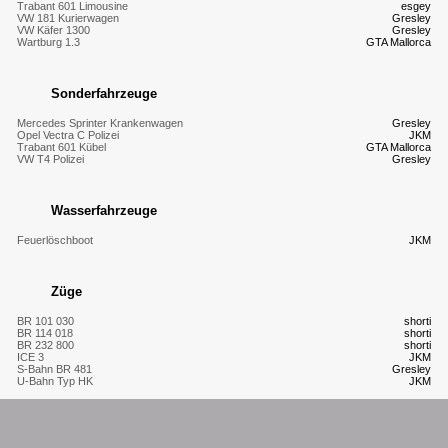
Trabant 601 Limousine
esgey
VW 181 Kurierwagen
Gresley
VW Käfer 1300
Gresley
Wartburg 1.3
GTA Mallorca
Sonderfahrzeuge
Mercedes Sprinter Krankenwagen
Gresley
Opel Vectra C Polizei
JKM
Trabant 601 Kübel
GTA Mallorca
VW T4 Polizei
Gresley
Wasserfahrzeuge
Feuerlöschboot
JKM
Züge
BR 101 030
shorti
BR 114 018
shorti
BR 232 800
shorti
ICE 3
JKM
S-Bahn BR 481
Gresley
U-Bahn Typ HK
JKM