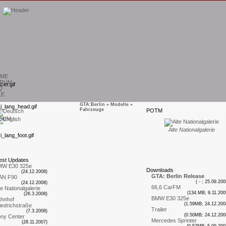
ME
RUM
Q
LE
GTA:Berlin
»
Modelle
»
Fahrzeuge
P
OTM
SUM
Alte Nationalgalerie
est
U
pdates
MW E30 325e
D
ownloads
(24.12.2008)
GTA: Berlin Release
AN F90
( - ; 25.09.200
(24.12.2008)
66,6 CarFM
te Nationalgalerie
(134.MB; 9.11.200
(26.3.2008)
BMW E30 325e
hnhof
(1.59MB; 24.12.200
iedrichstraße
Trailer
(7.3.2008)
(0.50MB; 24.12.200
ny Center
Mercedes Sprinter
(28.11.2007)