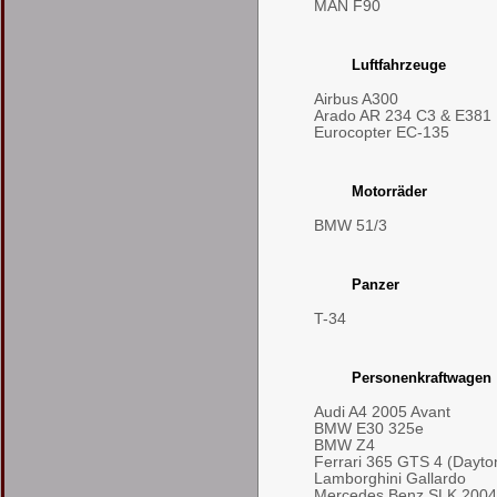
MAN F90
Luftfahrzeuge
Airbus A300
Arado AR 234 C3 & E381
Eurocopter EC-135
Motorräder
BMW 51/3
Panzer
T-34
Personenkraftwagen
Audi A4 2005 Avant
BMW E30 325e
BMW Z4
Ferrari 365 GTS 4 (Dayto
Lamborghini Gallardo
Mercedes Benz SLK 2004