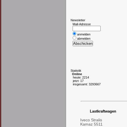
N
ewsletter
Mail-Adresse
anmelden
abmelden
S
tatistik
Online
heute: 2214
jetzt: 17
insgesamt: 3293667
Lastkraftwagen
Iveco Stralis
Kamaz 5511