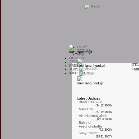
H
OME
F
ORUM
F
AQ
M
ODELLE
T
EAM
GTA
P
RESSE
Fah
J
OBS
I
MPRESSUM
L
atest
U
pdates
BMW E30 325e
(24.12.2008)
MAN F90
(24.12.2008)
Alte Nationalgalerie
(26.3.2008)
Bahnhof
Friedrichstraße
(7.3.2008)
Sony Center
(28.11.2007)