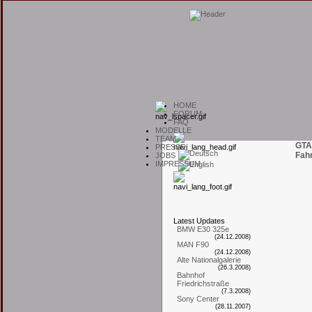
H
OME
F
ORUM
F
AQ
M
ODELLE
T
EAM
GTA
P
RESSE
Fah
J
OBS
I
MPRESSUM
L
atest
U
pdates
BMW E30 325e
(24.12.2008)
MAN F90
(24.12.2008)
Alte Nationalgalerie
(26.3.2008)
Bahnhof
Friedrichstraße
(7.3.2008)
Sony Center
(28.11.2007)