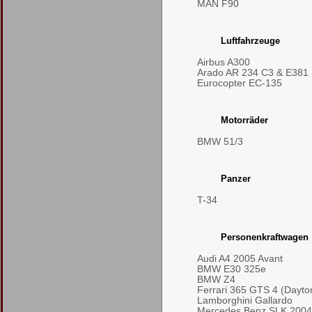
MAN F90
Luftfahrzeuge
Airbus A300
Arado AR 234 C3 & E381
Eurocopter EC-135
Motorräder
BMW 51/3
Panzer
T-34
Personenkraftwagen
Audi A4 2005 Avant
BMW E30 325e
BMW Z4
Ferrari 365 GTS 4 (Dayto
Lamborghini Gallardo
Mercedes Benz SLK 2004