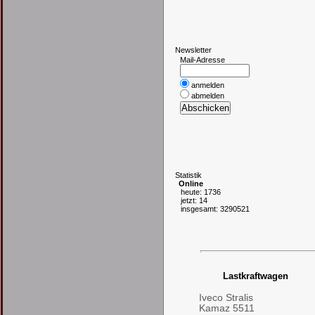
N
ewsletter
Mail-Adresse
anmelden
abmelden
S
tatistik
Online
heute: 1736
jetzt: 14
insgesamt: 3290521
Lastkraftwagen
Iveco Stralis
Kamaz 5511